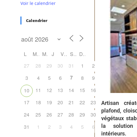
Voir le calendrier
Calendrier
L
M
M
J
V
S
D
27
28
29
30
31
1
2
7
3
4
5
6
8
9
11
12
13
14
15
16
10
17
18
19
20
21
22
23
Artisan créa
plafond, cloi
24
25
26
27
28
29
30
végétaux stab
la solution
31
1
2
3
4
5
6
intérieurs.