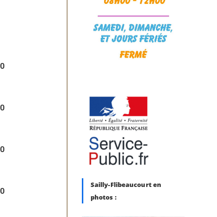
00
00
00
Sailly-Flibeaucourt en
00
photos :