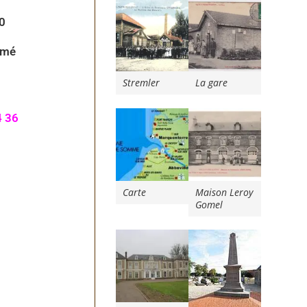
00
rmé
Stremler
La gare
4 36
Carte
Maison Leroy
Gomel