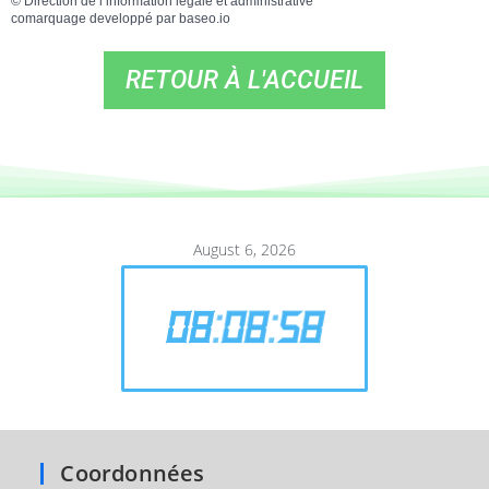
©
Direction de l’information légale et administrative
comarquage developpé par
baseo.io
RETOUR À L'ACCUEIL
August 6, 2026
08
:
08
:
58
Coordonnées